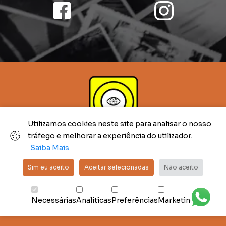
Utilizamos cookies neste site para analisar o nosso
tráfego e melhorar a experiência do utilizador.
Saiba Mais
Política de Privacidade
|
Centro de Arbitragem
Sim eu aceito
Aceitar selecionadas
Não aceito
Design e Desenvolvimento por
Saltypuzzle.com
Necessárias
Analíticas
Preferências
Marketing